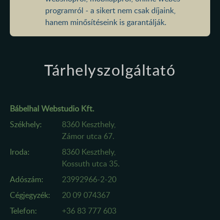
programról - a sikert nem csak díjaink,
hanem minősítéseink is garantálják.
Tárhelyszolgáltató
Bábelhal Webstudio Kft.
Székhely:
8360 Keszthely,
Zámor utca 67.
Iroda:
8360 Keszthely,
Kossuth utca 35.
Adószám:
23992966-2-20
Cégjegyzék:
20 09 074367
Telefon:
+36 83 777 603