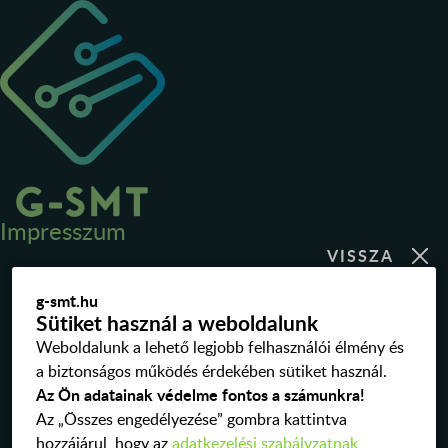
Impresszum
A honlapot üzemelteti:
g-smt.hu
Sütiket használ a weboldalunk
Weboldalunk a lehető legjobb felhasználói élmény és
a biztonságos működés érdekében sütiket használ.
Az Ön adatainak védelme fontos a számunkra!
G-SMT Hungary Kft.
Az „Összes engedélyezése” gombra kattintva
Telephely:
6300 Kalocsa,
Miskei út 23.
hozzájárul, hogy az
adatkezelési szabályzatnak