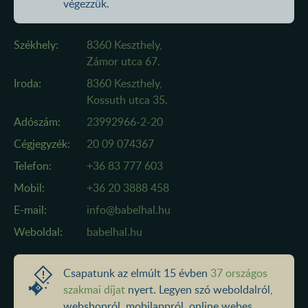
végezzük.
Székhely:
8360 Keszthely,
Zámor utca 67.
Iroda:
8360 Keszthely,
Kossuth utca 35.
Adószám:
23992966-2-20
Cégjegyzék:
20 09 074367
Telefon:
+36 83 777 603
Mobil:
+36 20 3888 458
E-mail:
info@babelhal.hu
Weboldal:
babelhal.hu
Csapatunk az elmúlt 15 évben
37 országos
szakmai díjat
nyert. Legyen szó weboldalról,
webshopról, mobilappról, online webes