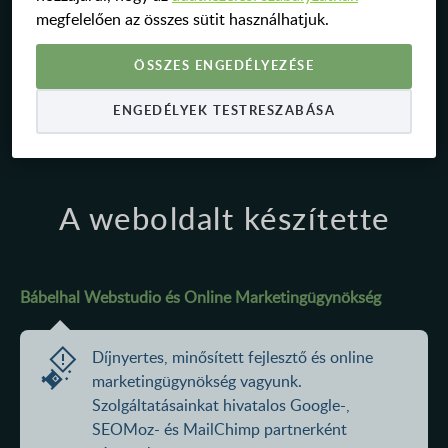
megfelelően az összes sütit használhatjuk.
Telephely telefon:
+36 70 348 0619
E-Mail:
info@g-smt.hu
ÖSSZES ENGEDÉLYEZÉSE
Cégjegyzékszám:
20-09-074008
ENGEDÉLYEK TESTRESZABÁSA
Adószám:
24816184-2-20
A weboldalt készítette
Bábelhal Webstudio és Online Marketingügynökség
Díjnyertes, minősített fejlesztő és online
marketingügynökség vagyunk.
Szolgáltatásainkat hivatalos Google-,
SEOMoz- és MailChimp partnerként