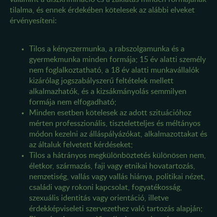
tilalma, és ennek érdekében kötelesek az alábbi elveket
érvényesíteni:
Tilos a kényszermunka, a rabszolgamunka és a
gyermekmunka minden formája; 15 év alatti személy
nem foglalkoztatható, a 18 év alatti munkavállalók
kizárólag jogszabályszerű feltételek mellett
alkalmazhatók, és a kizsákmányolás semmilyen
formája nem elfogadható;
Minden esetben kötelesek az adott szituációhoz
mérten professzionális, tiszteletteljes és méltányos
módon kezelni az álláspályázókat, alkalmazottakat és
az általuk felvetett kérdéseket;
Tilos a hátrányos megkülönböztetés különösen nem,
életkor, származás, faji vagy etnikai hovatartozás,
nemzetiség, vallás vagy vallás hiánya, politikai nézet,
családi vagy rokoni kapcsolat, fogyatékosság,
szexuális identitás vagy orientáció, illetve
érdekképviseleti szervezethez való tartozás alapján;