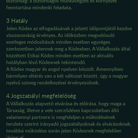
Biztonság: a biztonságos munkavégzés és környezet
fenntartása mindenki feladata.
3 Hatály
Jelen Kódex az elfogadásának a jelzett időpontjától kezdve
visszavonásig érvényes. Az időközben megvalósuló
esetleges módosítások minden esetben egységes
szerkezetben jelennek meg a Kódexben. A Vállalkozás által
közzétett Etikai Kódex minden esetben az aktuális
hatályban lévő Kódexnek tekintendő.
A Kódex magyar és angol nyelven készült. Amennyiben
bármilyen eltérés van a két változat között, úgy a magyar
nyelvű szöveg rendelkezései érvényesülnek.
4 Jogszabályi megfelelőség
A Vállalkozás alapvető elvárása és előírása, hogy maga a
Társaság, illetve a vele szerződéses kapcsolatban álló
valamennyi partnere is megfeleljen a működésének
területe szerint irányadó jogszabályoknak és elvárásoknak,
továbbá működése során jelen Kódexnek megfelelően
járjon el.