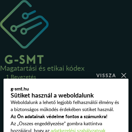
Magatartási és etikai kódex
1 Bevezetés
A G-SMT Hungary Kft. (cégjegyzékszám: 20-09-074008;
g-smt.hu
adószám: 24816184-2-20; székhely: 8315 Gyenesdiás,
Sütiket használ a weboldalunk
Toldi Miklós utca 5.; a továbbiakban: „
Társaság
”) jelen
Weboldalunk a lehető legjobb felhasználói élmény és
Magatartási és Etikai Kódexe meghatározza az alapelveket
a biztonságos működés érdekében sütiket használ.
és viselkedési normákat minden munkavállaló, vezető és
Az Ön adatainak védelme fontos a számunkra!
beszállító (a továbbiakban Érintett felek) számára.
Az „Összes engedélyezése” gombra kattintva
Az Érintett felek
hozzájárul, hogy az
adatkezelési szabályzatnak