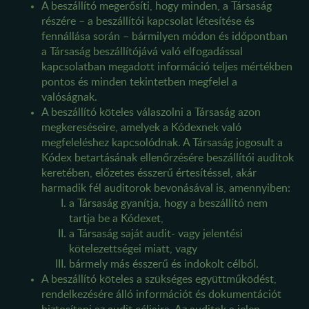
A beszállító megerősíti, hogy minden, a Társaság
részére – a beszállítói kapcsolat létesítése és
fennállása során – bármilyen módon és időpontban
a Társaság beszállítójává való elfogadással
kapcsolatban megadott információ teljes mértékben
pontos és minden tekintetben megfelel a
valóságnak.
A beszállító köteles válaszolni a Társaság azon
megkereséseire, amelyek a Kódexnek való
megfeleléshez kapcsolódnak. A Társaság jogosult a
Kódex betartásának ellenőrzésére beszállítói auditok
keretében, előzetes ésszerű értesítéssel, akár
harmadik fél auditorok bevonásával is, amennyiben:
a Társaság gyanítja, hogy a beszállító nem
tartja be a Kódexet,
a Társaság saját audit- vagy jelentési
kötelezettségei miatt, vagy
bármely más ésszerű és indokolt célból.
A beszállító köteles a szükséges együttműködést,
rendelkezésére álló információt és dokumentációt