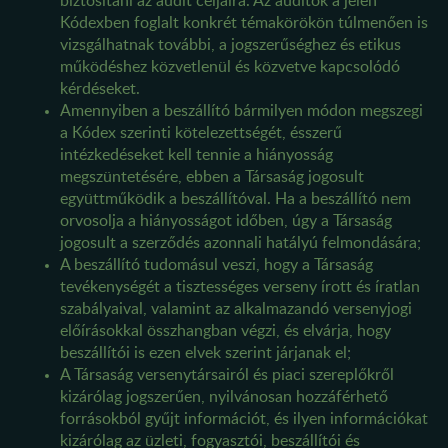
biztosítani az audit céljaira. Az auditok a jelen
Kódexben foglalt konkrét témakörökön túlmenően is
vizsgálhatnak további, a jogszerűséghez és etikus
működéshez közvetlenül és közvetve kapcsolódó
kérdéseket.
Amennyiben a beszállító bármilyen módon megszegi
a Kódex szerinti kötelezettségét, ésszerű
intézkedéseket kell tennie a hiányosság
megszüntetésére, ebben a Társaság jogosult
együttműködik a beszállítóval. Ha a beszállító nem
orvosolja a hiányosságot időben, úgy a Társaság
jogosult a szerződés azonnali hatályú felmondására;
A beszállító tudomásul veszi, hogy a Társaság
tevékenységét a tisztességes verseny írott és íratlan
szabályaival, valamint az alkalmazandó versenyjogi
előírásokkal összhangban végzi, és elvárja, hogy
beszállítói is ezen elvek szerint járjanak el;
A Társaság versenytársairól és piaci szereplőkről
kizárólag jogszerűen, nyilvánosan hozzáférhető
forrásokból gyűjt információt, és ilyen információkat
kizárólag az üzleti, fogyasztói, beszállítói és