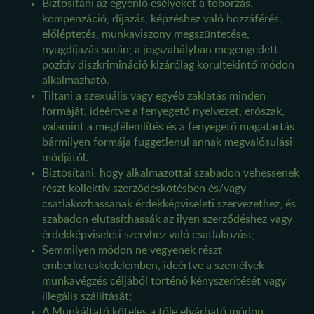
Biztosítani az egyenlő esélyeket a toborzás,
kompenzáció, díjazás, képzéshez való hozzáférés,
előléptetés, munkaviszony megszüntetése,
nyugdíjazás során; a jogszabályban megengedett
pozitív diszkrimináció kizárólag körültekintő módon
alkalmazható.
Tiltani a szexuális vagy egyéb zaklatás minden
formáját, ideértve a fenyegető nyelvezet, erőszak,
valamint a megfélemlítés és a fenyegető magatartás
bármilyen formája függetlenül annak megvalósulási
módjától.
Biztosítani, hogy alkalmazottai szabadon vehessenek
részt kollektív szerződéskötésben és/vagy
csatlakozhassanak érdekképviseleti szervezethez, és
szabadon elutasíthassák az ilyen szerződéshez vagy
érdekképviseleti szervhez való csatlakozást;
Semmilyen módon ne vegyenek részt
emberkereskedelemben, ideértve a személyek
munkavégzés céljából történő kényszerítését vagy
illegális szállítását;
A Munkáltató köteles a tőle elvárható módon