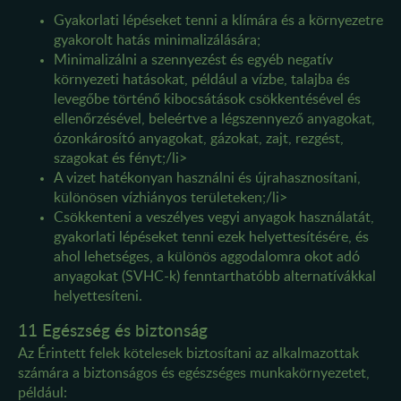
Gyakorlati lépéseket tenni a klímára és a környezetre
gyakorolt hatás minimalizálására;
Minimalizálni a szennyezést és egyéb negatív
környezeti hatásokat, például a vízbe, talajba és
levegőbe történő kibocsátások csökkentésével és
ellenőrzésével, beleértve a légszennyező anyagokat,
ózonkárosító anyagokat, gázokat, zajt, rezgést,
szagokat és fényt;/li>
A vizet hatékonyan használni és újrahasznosítani,
különösen vízhiányos területeken;/li>
Csökkenteni a veszélyes vegyi anyagok használatát,
gyakorlati lépéseket tenni ezek helyettesítésére, és
ahol lehetséges, a különös aggodalomra okot adó
anyagokat (SVHC-k) fenntarthatóbb alternatívákkal
helyettesíteni.
11 Egészség és biztonság
Az Érintett felek kötelesek biztosítani az alkalmazottak
számára a biztonságos és egészséges munkakörnyezetet,
például: