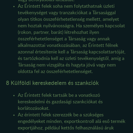
Az Érintett felek soha nem folytathatnak üzleti
tevékenységet vagy tranzakciókat a Társasággal
olyan titkos összeférhetetlenség mellett, amelyet
nem hoztak nyilvánosságra. Ha személyes kapcsolat
(rokon, partner, barát) létrehozhat ilyen
összeférhetetlenséget a Társaság vagy annak
alkalmazottai vonatkozásában, az Érintett félnek
azonnal értesítenie kell a Társaság kapcsolattartóját,
és tartózkodnia kell az üzleti tevékenységtől, amíg a
Társaság nem vizsgálta és hagyta jóvá vagy nem
oldotta fel az összeférhetetlenséget.
8 Külföldi kereskedelem és szankciók
Az Érintett felek tartsák be a vonatkozó
kereskedelmi és gazdasági szankciókat és
korlátozásokat.
Az érintett felek szerezzék be a szükséges
engedélyeket minden, exportkontroll alá eső termék
exportjához, például kettős felhasználású áruk