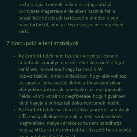
technológiai trendek, valamint a jogszabályi
környezet megértése érdekében használ fel; a
beszállítók kötelesek tartózkodni minden olyan
magatartástól, amely a tisztességes verseny elveit
sérti.
7 Korrupció elleni szabályok
Az Érintett felek nem fizethetnek pénzt és nem
adhatnak semmilyen más értéket képviselő dolgot
senkinek, közvetlenül vagy harmadik fél
közvetítésével, annak érdekében, hogy előnyökhöz
jussanak a Társaságnál, illetve a Társaságot olyan
előnyökhöz juttassák, amelyekre az nem jogosult.
Példa: vámhivatalnok megfizetése, hogy figyelmen
kívül hagyja a behozatali dokumentumok hibáit.
Az Érintett felek csak kis értékű ajándékot adhatnak
a Társaság alkalmazottainak, a helyi szokásoknak
megfelelően, melyek értéke soha nem haladhatja
meg az 50 Euro-t és nem kelthet összeférhetetlenség
vagy befolyásolás látszatát.