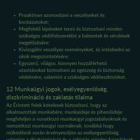
Proaktívan azonosítani a veszélyeket és
kockázatokat;
Megfelelő lépéseket tenni és biztosítani minden
szükséges védőfelszerelést a balesetek és sérülések
megelőzésére;
Kivizsgálni veszélyes eseményeket, és intézkedni az
okok megszüntetésére;
Egyszerű, világos, könnyen hozzáférhető
utasításokat biztosítani az egészség és biztonság
védelmére, valamint a szükséges védőeszközöket.
12 Munkaügyi jogok, esélyegyenlőség,
diszkrimináció és zaklatás tilalma
Az Érintett felek kötelesek biztosítani, hogy az
alkalmazottak munkabére, munkaideje és pihenőideje
megfeleljen a vonatkozó munkaügyi jogszabályoknak és
nemzetközi munkaügyi normáknak, továbbá hogy
működésük során érvényesüljön az esélyegyenlőség,
valamint a diszkrimináció és a zaklatás minden formájának