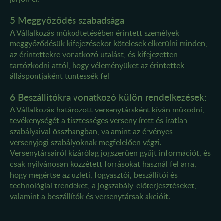
5 Meggyőződés szabadsága
A Vállalkozás működtetésében érintett személyek
meggyőződésük kifejezésekor kötelesek elkerülni minden,
az érintettekre vonatkozó utalást, és kifejezetten
tartózkodni attól, hogy véleményüket az érintettek
álláspontjaként tüntessék fel.
6 Beszállítókra vonatkozó külön rendelkezések:
A Vállalkozás határozott versenytársként kíván működni,
tevékenységét a tisztességes verseny írott és íratlan
szabályaival összhangban, valamint az érvényes
versenyjogi szabályoknak megfelelően végzi.
Versenytársairól kizárólag jogszerűen gyűjt információt, és
csak nyilvánosan közzétett forrásokat használ fel arra,
hogy megértse az üzleti, fogyasztói, beszállítói és
technológiai trendeket, a jogszabály-előterjesztéseket,
valamint a beszállítók és versenytársak akcióit.