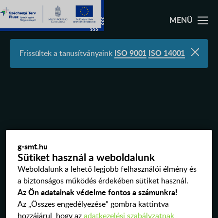
MYACCOUNT LOGIN
Frissültek a tanusítványaink
ISO 9001
ISO 14001
SZOLGÁLTATÁSAINK
RÓLUNK
MINŐSÉG – RUGALMASSÁG
g-smt.hu
Sütiket használ a weboldalunk
ESD VÉDELEMMEL ELLÁTOTT TERÜLET
Weboldalunk a lehető legjobb felhasználói élmény és
a biztonságos működés érdekében sütiket használ.
MYACCOUNT RENDSZER FUNKCIÓI
Az Ön adatainak védelme fontos a számunkra!
Az „Összes engedélyezése” gombra kattintva
OKTATÁSI ANYAGOK
hozzájárul, hogy az
adatkezelési szabályzatnak