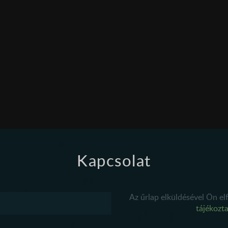
Kapcsolat
Az űrlap elküldésével Ön el
tájékozt