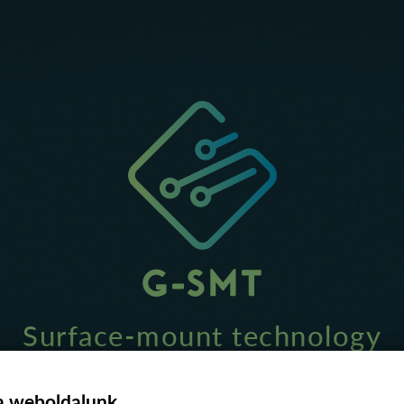
Surface-mount technology
 a weboldalunk