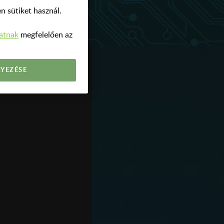
n sütiket használ.
zatnak
megfelelően az
YEZÉSE