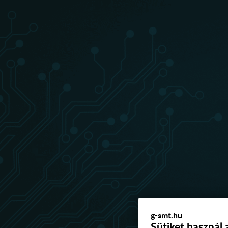
g-smt.hu
Sütiket használ