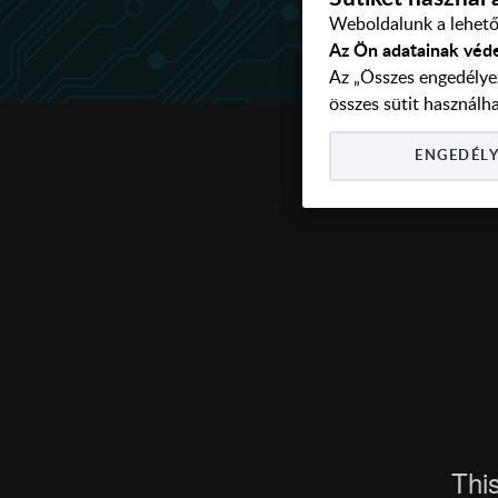
Weboldalunk a lehető 
Az Ön adatainak véd
Az „Összes engedélye
összes sütit használha
ENGEDÉLY