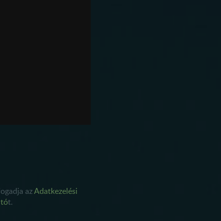
fogadja az
Adatkezelési
ató
t.